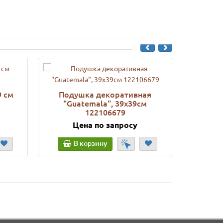
9 см
Подушка декоративная
Подушка
"Guatemala", 39х39см
40
122106679
Цена по запросу
Ц
В корзину
В