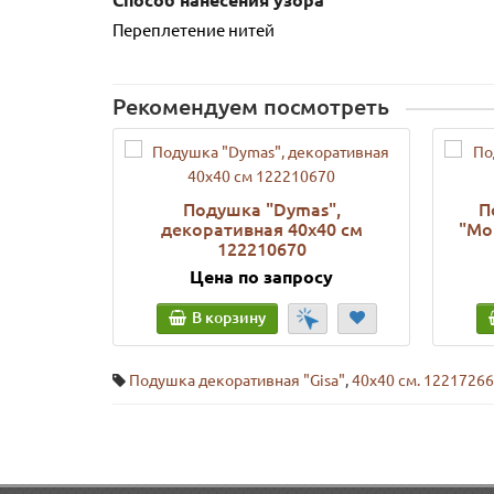
Способ нанесения узора
Переплетение нитей
Рекомендуем посмотреть
Подушка "Dymas",
П
декоративная 40х40 см
"Mo
122210670
Цена по запросу
В корзину
Подушка декоративная "Gisa"
,
40х40 см. 1221726