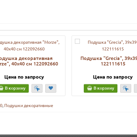
одушка декоративная
Подушка "Grecia", 39х3
rze", 40х40 см 122092660
122111615
Цена по запросу
Цена по запросу
В корзину
В корзину
60
,
Подушки декоративные