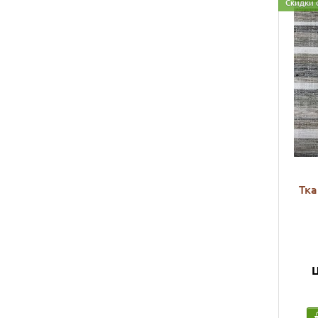
Скидки 
Тка
Ц