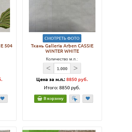
СМОТРЕТЬ ФОТО
IE 504
Ткань Galleria Arben CASSIE
WINTER WHITE
Количество м.п.:
<
>
б.
Цена за м.п.:
8850 руб.
Итого:
8850 руб.
В корзину