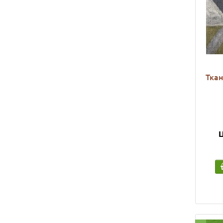
Ткан
Ц