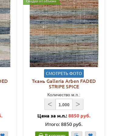
Скидки от объема
СМОТРЕТЬ ФОТО
ADED
Ткань Galleria Arben FADED
STRIPE SPICE
Количество м.п.:
<
>
б.
Цена за м.п.:
8850 руб.
Итого:
8850 руб.
В корзину