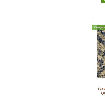
Скидки 
Тка
Q