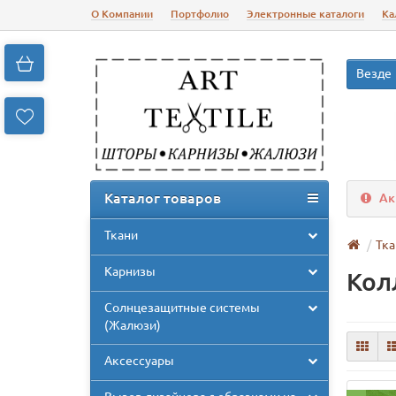
О Компании
Портфолио
Электронные каталоги
Ка
Везде
Каталог товаров
Ак
Ткани
Тка
Карнизы
Кол
Солнцезащитные системы
(Жалюзи)
Аксессуары