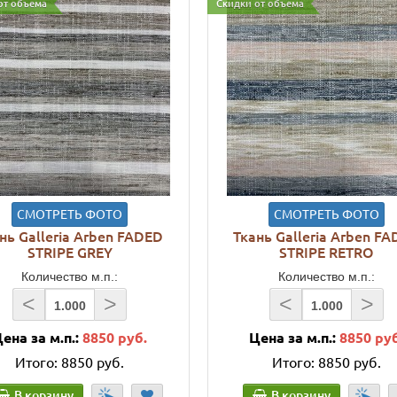
от объема
Скидки от объема
СМОТРЕТЬ ФОТО
СМОТРЕТЬ ФОТО
нь Galleria Arben FADED
Ткань Galleria Arben F
STRIPE GREY
STRIPE RETRO
Количество м.п.:
Количество м.п.:
<
>
<
>
ена за м.п.:
8850 руб.
Цена за м.п.:
8850 ру
Итого:
8850 руб.
Итого:
8850 руб.
В корзину
В корзину