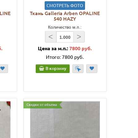
СМОТРЕТЬ ФОТО
ALINE
Ткань Galleria Arben OPALINE
540 HAZY
Количество м.п.:
<
>
б.
Цена за м.п.:
7800 руб.
Итого:
7800 руб.
В корзину
Скидки от объема