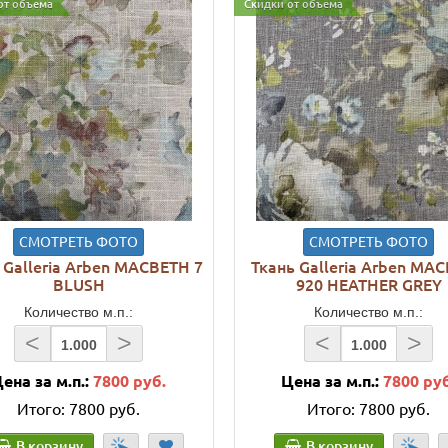
от объема
Скидки от объема
СМОТРЕТЬ ФОТО
СМОТРЕТЬ ФОТО
 Galleria Arben MACBETH 7
Ткань Galleria Arben MA
BLUSH
920 HEATHER GREY
Количество м.п.:
Количество м.п.:
<
>
<
>
ена за м.п.:
7800 руб.
Цена за м.п.:
7800 ру
Итого:
7800 руб.
Итого:
7800 руб.
В корзину
В корзину