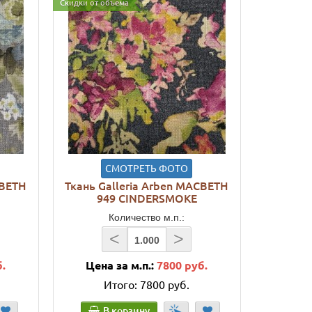
Скидки от объема
СМОТРЕТЬ ФОТО
CBETH
Ткань Galleria Arben MACBETH
949 CINDERSMOKE
Количество м.п.:
<
>
б.
Цена за м.п.:
7800 руб.
Итого:
7800 руб.
В корзину