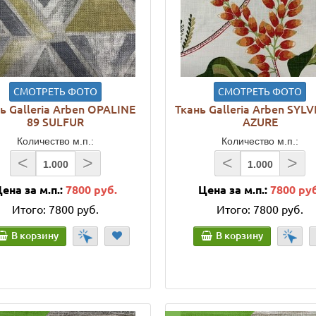
СМОТРЕТЬ ФОТО
СМОТРЕТЬ ФОТО
ь Galleria Arben OPALINE
Ткань Galleria Arben SYLV
89 SULFUR
AZURE
Количество м.п.:
Количество м.п.:
<
>
<
>
ена за м.п.:
7800 руб.
Цена за м.п.:
7800 ру
Итого:
7800 руб.
Итого:
7800 руб.
В корзину
В корзину