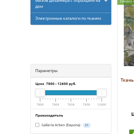
Вызов дизайнера с образцами на
Скидки 
дом
Электронные каталоги по тканям
Параметры
Ткань
Цена
7800
-
12600
руб.
7800
7804
7838
7958
12600
Ц
Производитель
Galleria Arben (Европа)
31