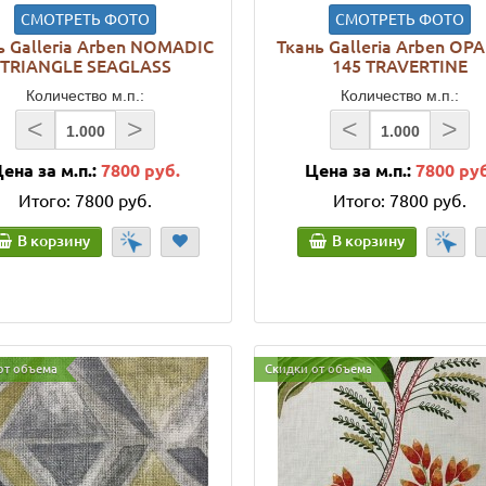
СМОТРЕТЬ ФОТО
СМОТРЕТЬ ФОТО
ь Galleria Arben NOMADIC
Ткань Galleria Arben OP
TRIANGLE SEAGLASS
145 TRAVERTINE
Количество м.п.:
Количество м.п.:
<
>
<
>
ена за м.п.:
7800 руб.
Цена за м.п.:
7800 ру
Итого:
7800 руб.
Итого:
7800 руб.
В корзину
В корзину
от объема
Скидки от объема