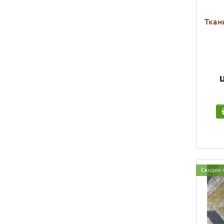
Ткан
Ц
Скидки 