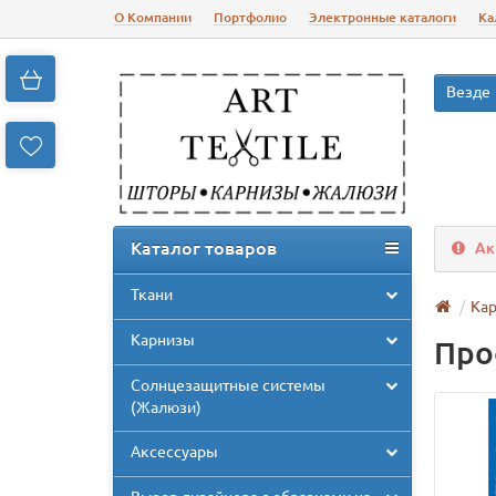
О Компании
Портфолио
Электронные каталоги
Ка
Везде
Каталог товаров
Ак
Ткани
Ка
Карнизы
Про
Солнцезащитные системы
(Жалюзи)
Аксессуары