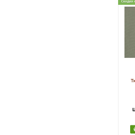
Скидки 
Т
Ц