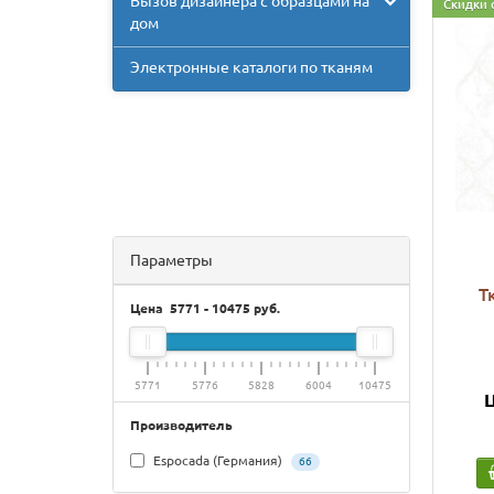
Вызов дизайнера с образцами на
Скидки 
дом
Электронные каталоги по тканям
Параметры
Т
Цена
5771
-
10475
руб.
5771
5776
5828
6004
10475
Ц
Производитель
Espocada (Германия)
66