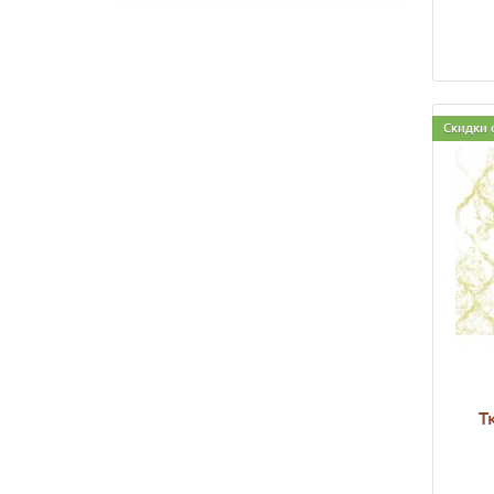
Скидки 
Т