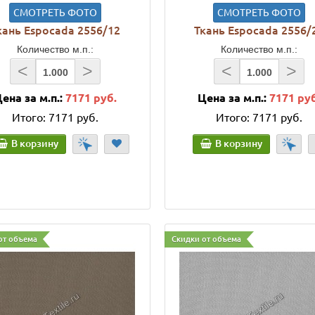
СМОТРЕТЬ ФОТО
СМОТРЕТЬ ФОТО
кань Espocada 2556/12
Ткань Espocada 2556/
Количество м.п.:
Количество м.п.:
<
>
<
>
ена за м.п.:
7171 руб.
Цена за м.п.:
7171 ру
Итого:
7171 руб.
Итого:
7171 руб.
В корзину
В корзину
от объема
Скидки от объема