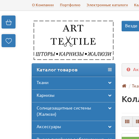
О Компании
Портфолио
Электронные каталоги
Ка
Везде
Каталог товаров
Ак
Ткани
Тка
Карнизы
Колл
Солнцезащитные системы
(Жалюзи)
Аксессуары