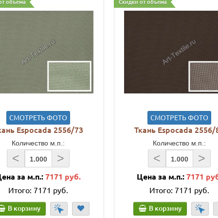
от объема
Скидки от объема
СМОТРЕТЬ ФОТО
СМОТРЕТЬ ФОТО
кань Espocada 2556/73
Ткань Espocada 2556/
Количество м.п.:
Количество м.п.:
<
>
<
>
ена за м.п.:
7171 руб.
Цена за м.п.:
7171 ру
Итого:
7171 руб.
Итого:
7171 руб.
В корзину
В корзину