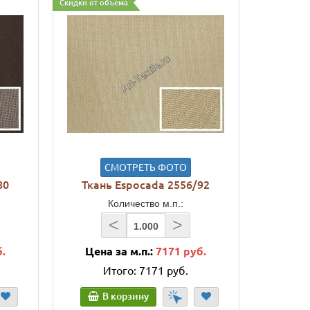
Скидки от объема
СМОТРЕТЬ ФОТО
80
Ткань Espocada 2556/92
Количество м.п.:
<
>
б.
Цена за м.п.:
7171 руб.
Итого:
7171 руб.
В корзину