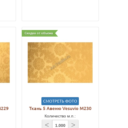
Скидки от объема
СМОТРЕТЬ ФОТО
M229
Ткань 5 Авеню Vesuvio M230
Количество м.п.:
<
>