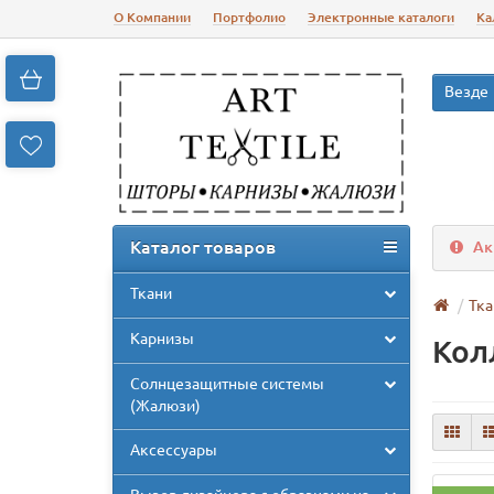
О Компании
Портфолио
Электронные каталоги
Ка
Везде
Каталог товаров
Ак
Ткани
Тка
Карнизы
Кол
Солнцезащитные системы
(Жалюзи)
Аксессуары