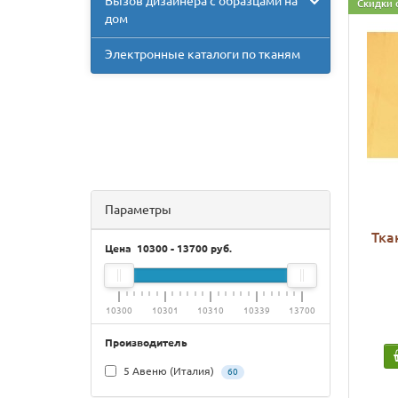
Вызов дизайнера с образцами на
Скидки 
дом
Электронные каталоги по тканям
Параметры
Тка
Цена
10300
-
13700
руб.
10300
10301
10310
10339
13700
Производитель
5 Авеню (Италия)
60