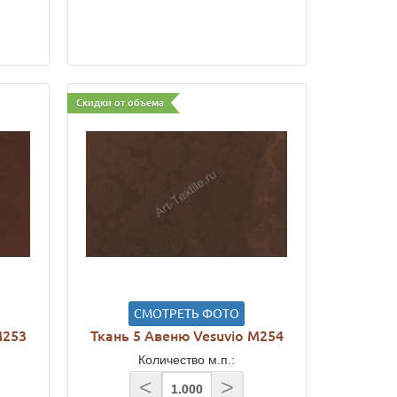
Скидки от объема
СМОТРЕТЬ ФОТО
M253
Ткань 5 Авеню Vesuvio M254
Количество м.п.:
<
>