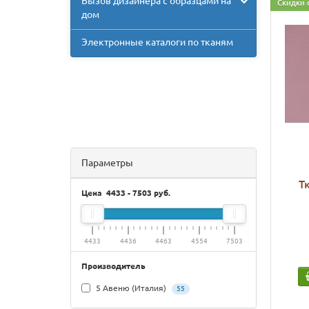
Вызов дизайнера с образцами на
Скидки 
дом
Электронные каталоги по тканям
Параметры
Т
Цена
4433
-
7503
руб.
4433
4436
4463
4554
7503
Производитель
5 Авеню (Италия)
55