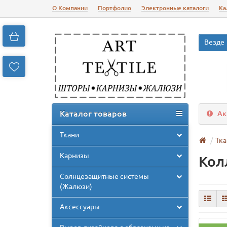
О Компании
Портфолио
Электронные каталоги
Ка
Везде
Каталог товаров
Ак
Ткани
Тка
Карнизы
Кол
Солнцезащитные системы
(Жалюзи)
Аксессуары