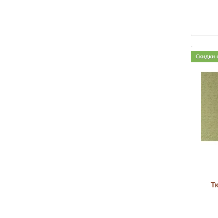
Скидки 
Т