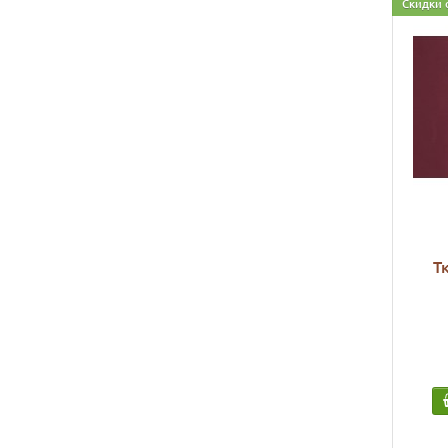
Скидки 
Т