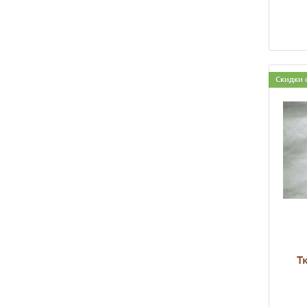
Скидки 
Т