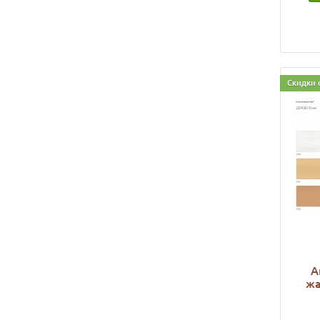
Скидки 
A
жа