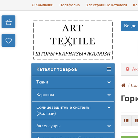
О Компании
Портфолио
Электронные каталоги
Ка
Везде
Каталог товаров
Ак
Ткани
Со
Карнизы
Гор
Солнцезащитные системы
(Жалюзи)
Аксессуары