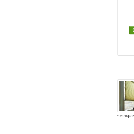
- межра