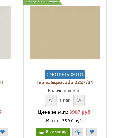
Скидки от объема
СМОТРЕТЬ ФОТО
11
Ткань Espocada 2327/21
Количество м.п.:
<
>
б.
Цена за м.п.:
3967 руб.
Итого:
3967 руб.
В корзину