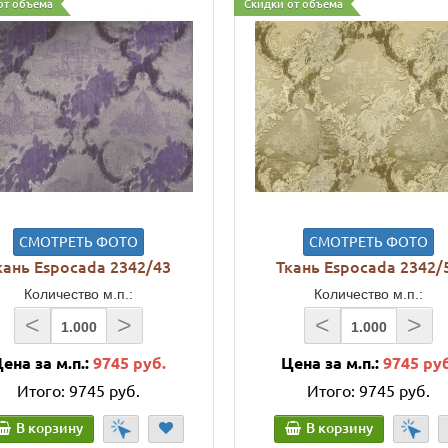
от объема
Скидки от объема
СМОТРЕТЬ ФОТО
СМОТРЕТЬ ФОТО
кань Espocada 2342/43
Ткань Espocada 2342/
Количество м.п.:
Количество м.п.:
<
>
<
>
ена за м.п.:
9745 руб.
Цена за м.п.:
9745 ру
Итого:
9745 руб.
Итого:
9745 руб.
В корзину
В корзину