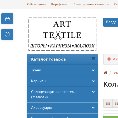
О Компании
Портфолио
Электронные каталоги
Ка
Везде
Каталог товаров
Ак
Ткани
Тка
Карнизы
Кол
Солнцезащитные системы
(Жалюзи)
Аксессуары