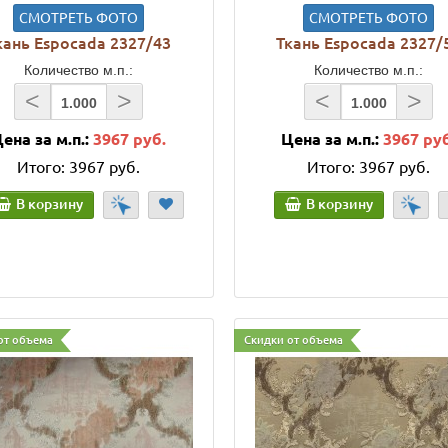
СМОТРЕТЬ ФОТО
СМОТРЕТЬ ФОТО
кань Espocada 2327/43
Ткань Espocada 2327/
Количество м.п.:
Количество м.п.:
<
>
<
>
ена за м.п.:
3967 руб.
Цена за м.п.:
3967 ру
Итого:
3967 руб.
Итого:
3967 руб.
В корзину
В корзину
от объема
Скидки от объема