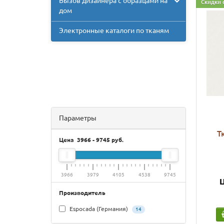
Вызов дизайнера с образцами на
Скидки 
дом
Электронные каталоги по тканям
Параметры
Т
Цена
3966
-
9745
руб.
3966
3979
4105
4538
9745
Ц
Производитель
Espocada (Германия)
14