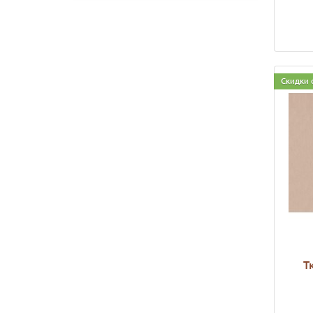
Скидки 
Т