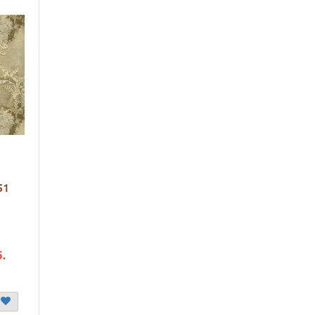
51
б.