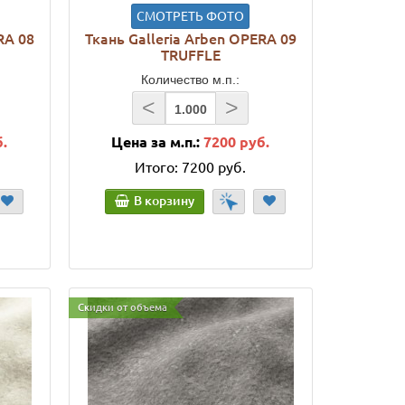
СМОТРЕТЬ ФОТО
RA 08
Ткань Galleria Arben OPERA 09
TRUFFLE
Количество м.п.:
<
>
б.
Цена за м.п.:
7200 руб.
Итого:
7200 руб.
В корзину
Скидки от объема