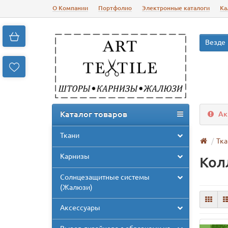
О Компании
Портфолио
Электронные каталоги
Ка
Везде
Каталог товаров
Ак
Ткани
Тка
Карнизы
Кол
Солнцезащитные системы
(Жалюзи)
Аксессуары