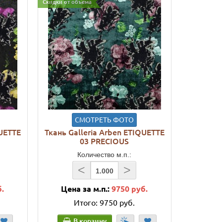
Скидки от объема
СМОТРЕТЬ ФОТО
QUETTE
Ткань Galleria Arben ETIQUETTE
03 PRECIOUS
Количество м.п.:
<
>
б.
Цена за м.п.:
9750 руб.
Итого:
9750 руб.
В корзину