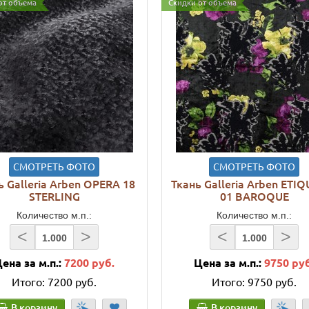
от объема
Скидки от объема
СМОТРЕТЬ ФОТО
СМОТРЕТЬ ФОТО
ь Galleria Arben OPERA 18
Ткань Galleria Arben ETI
STERLING
01 BAROQUE
Количество м.п.:
Количество м.п.:
<
>
<
>
ена за м.п.:
7200 руб.
Цена за м.п.:
9750 ру
Итого:
7200 руб.
Итого:
9750 руб.
В корзину
В корзину