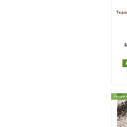
Ткан
Ц
Скидки 