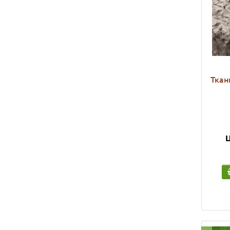
Ткан
Ц