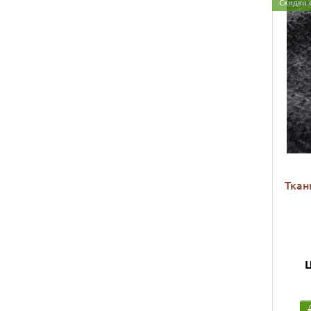
Скидки 
Ткан
Ц