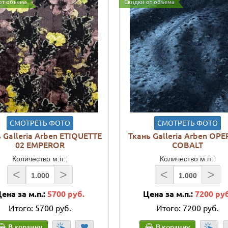
от объема
Скидки от объема
СМОТРЕТЬ ФОТО
СМОТРЕТЬ ФОТО
 Galleria Arben ETIQUETTE
Ткань Galleria Arben OPE
02 EMPEROR
COBALT
Количество м.п.:
Количество м.п.:
<
>
<
>
ена за м.п.:
5700 руб.
Цена за м.п.:
7200 ру
Итого:
5700 руб.
Итого:
7200 руб.
В корзину
В корзину