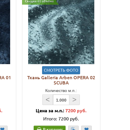
Скидки от объема
СМОТРЕТЬ ФОТО
RA 01
Ткань Galleria Arben OPERA 02
SCUBA
Количество м.п.:
<
>
б.
Цена за м.п.:
7200 руб.
Итого:
7200 руб.
В корзину