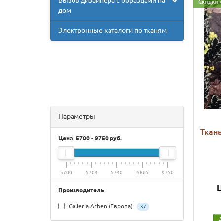
Вызов дизайнера с образцами на
Скидки 
дом
Электронные каталоги по тканям
Параметры
Ткань
Цена
5700
-
9750
руб.
5700
5704
5740
5865
9750
Ц
Производитель
Galleria Arben (Европа)
37