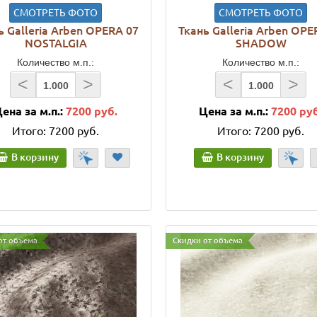
СМОТРЕТЬ ФОТО
СМОТРЕТЬ ФОТО
ь Galleria Arben OPERA 07
Ткань Galleria Arben OPE
NOSTALGIA
SHADOW
Количество м.п.:
Количество м.п.:
<
>
<
>
ена за м.п.:
7200 руб.
Цена за м.п.:
7200 ру
Итого:
7200 руб.
Итого:
7200 руб.
В корзину
В корзину
от объема
Скидки от объема