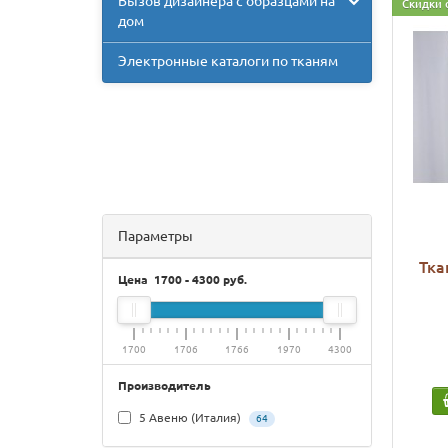
Вызов дизайнера с образцами на
Скидки 
дом
Электронные каталоги по тканям
Параметры
Тка
Цена
1700
-
4300
руб.
1700
1706
1766
1970
4300
Производитель
5 Авеню (Италия)
64