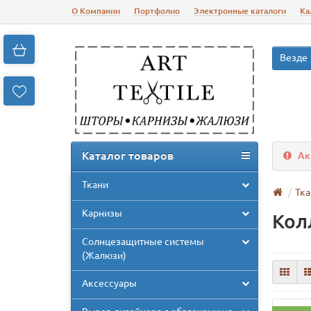
О Компании
Портфолио
Электронные каталоги
Ка
Везде
Каталог товаров
Ак
Ткани
Тка
Карнизы
Кол
Солнцезащитные системы
(Жалюзи)
Аксессуары