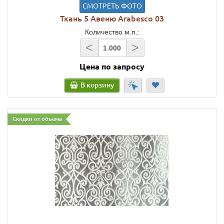
СМОТРЕТЬ ФОТО
Ткань 5 Авеню Arabesco 03
Количество м.п.:
<
>
Цена по запросу
В корзину
Скидки от объема