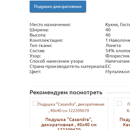
Подушки декоративные
Место назначения:
Кухня, Гос
Ширина:
40
Высота:
40
Комплектация:
1 Наволочк
Тип ткани:
Лонета
Состав:
54% хлопок
Узор:
Флористик
Способ нанесения узора:
Напечатан
Страна-производитель материала:
ЕС
Цвет:
Мультикол
Рекомендуем посмотреть
Подушка "Casandra",
Поду
декоративная , 40х40 см
Ka
122209670