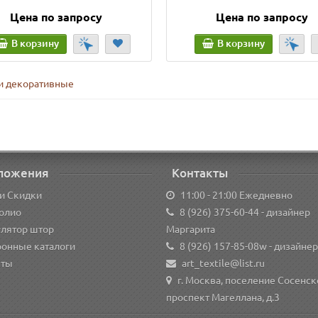
Цена по запросу
Цена по запросу
В корзину
В корзину
 декоративные
ложения
Контакты
и Скидки
11:00 - 21:00 Ежедневно
олио
8 (926) 375-60-44
- дизайнер
улятор штор
Маргарита
ронные каталоги
8 (926) 157-85-08w
- дизайнер
кты
art_textile@list.ru
г. Москва, поселение Сосенск
проспект Магеллана, д.3