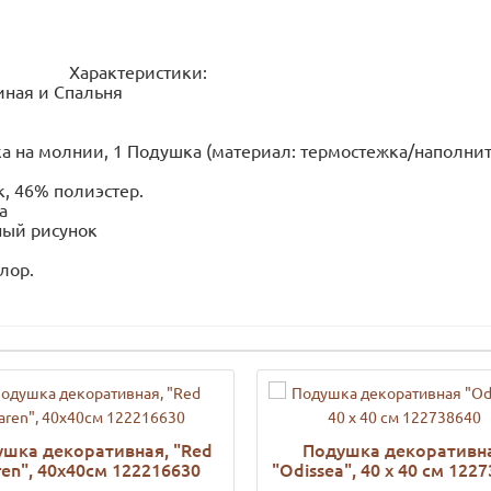
Характеристики:
тиная и Спальня
а на молнии, 1 Подушка (материал: термостежка/наполнит
, 46% полиэстер.
а
ный рисунок
лор.
шка декоративная, "Red
Подушка декоративн
ren", 40x40см 122216630
"Odissea", 40 х 40 см 122