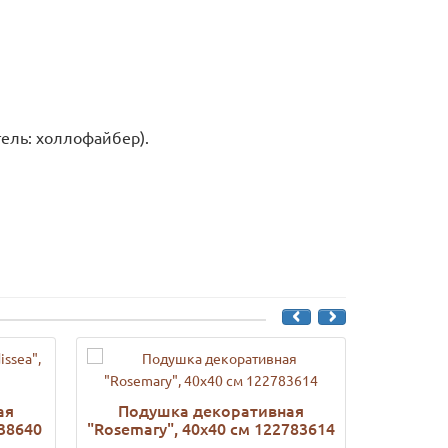
ель: холлофайбер).
ая
Подушка декоративная
Подушк
738640
"Rosemary", 40х40 см 122783614
Kimberl