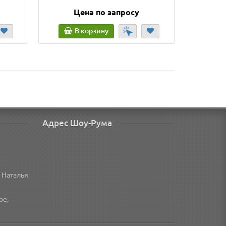
Цена по запросу
Ц
В корзину
В
Адрес Шоу-Рума
 Наталья
ое,