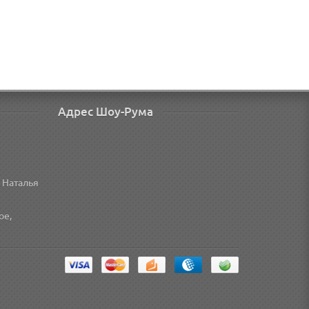
Адрес Шоу-Рума
 Наталья
ое,