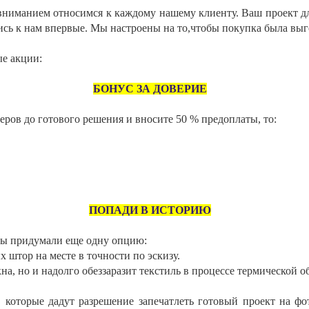
вниманием относимся к каждому нашему клиенту. Ваш проект для
ь к нам впервые. Мы настроены на то,чтобы покупка была выго
е акции:
БОНУС ЗА ДОВЕРИЕ
еров до готового решения и вносите 50 % предоплаты, то:
ПОПАДИ В ИСТОРИЮ
мы придумали еще одну опцию:
х штор на месте в точности по эскизу.
на, но и надолго обеззаразит текстиль в процессе термической о
 которые дадут разрешение запечатлеть готовый проект на фо