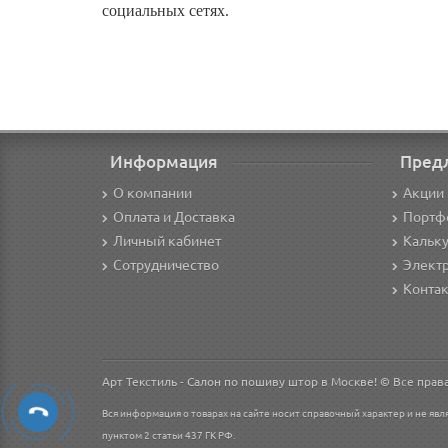
социальных сетях.
Информация
Пред
О компании
Акции 
Оплата и Доставка
Портф
Личный кабинет
Кальк
Сотрудничество
Элект
Конта
Арт Текстиль - Салон по пошиву штор в Москве! © Все пра
Вся информация о товарах на сайте носит справочный характер и не явл
пунктом 2 статьи 437 ГК РФ.