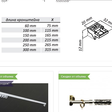
от объема
Скидки от объема
родаж!