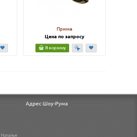
Прима
Цена по запросу
Ц
В корзину
В
Адрес Шоу-Рума
 Наталья