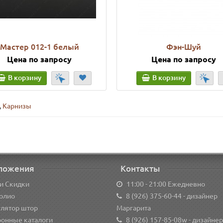
Мастер 012-1 белый
Фэн-Шуй
Цена по запросу
Цена по запросу
В корзину
В корзину
,
Карнизы
ложения
Контакты
и Скидки
11:00 - 21:00 Ежедневно
олио
8 (926) 375-60-44
- дизайнер
улятор штор
Маргарита
ронные каталоги
8 (926) 157-85-08w
- дизайнер