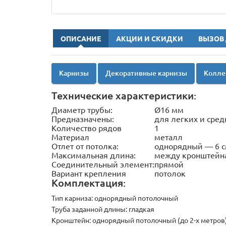
ОПИСАНИЕ
АКЦИИ И СКИДКИ
ВЫЗОВ
Карнизы
Декоративные карнизы
Колле
Технические характеристики:
Диаметр трубы:
Ø16 мм
Предназначены:
для легких и сред
Количество рядов
1
Материал
металл
Отлет от потолка:
однорядный — 6 
Максимальная длина:
между кронштейна
Соединительный элемент:
прямой
Вариант крепления
потолок
Комплектация:
Тип карниза:
однорядный потолочный
Труба заданной длины: гладкая
Кронштейн:
однорядный потолочный (до 2-х метров) 