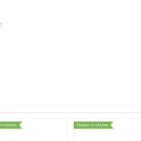
:
от объема
Скидки от объема