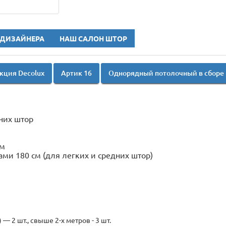
 ДИЗАЙНЕРА
НАШ САЛОН ШТОР
кция Decolux
Артик 16
Однорядный потолочный в сборе
них штор
см
ми 180 см (для легких и средних штор)
— 2 шт., свыше 2-х метров - 3 шт.