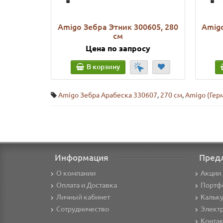
Amigo Зебра Этник 300605, 280
Amigo
см
Цена по запросу
В корзину
Amigo Зебра Арабеска 330607
,
270 см
,
Amigo (Гер
Информация
Пред
О компании
Акции 
Оплата и Доставка
Портф
Личный кабинет
Кальк
Сотрудничество
Элект
Конта