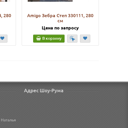
, 280
Amigo Зебра Степ 330111, 280
Amigo З
см
Цена по запросу
Ц
В корзину
В
Адрес Шоу-Рума
 Наталья