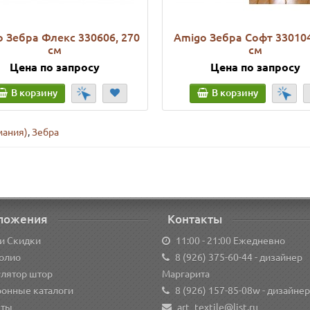
 Зебра Флекс 330606, 270
Amigo Зебра Софт 330104
см
см
Цена по запросу
Цена по запросу
В корзину
В корзину
мания)
,
Зебра
ложения
Контакты
и Скидки
11:00 - 21:00 Ежедневно
олио
8 (926) 375-60-44
- дизайнер
улятор штор
Маргарита
ронные каталоги
8 (926) 157-85-08w
- дизайнер
кты
art_textile@list.ru