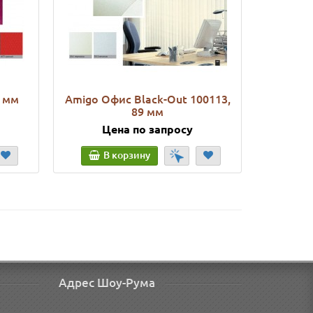
9 мм
Amigo Офис Black-Out 100113,
Amig
89 мм
церем
Цена по запросу
Ц
В корзину
В
Адрес Шоу-Рума