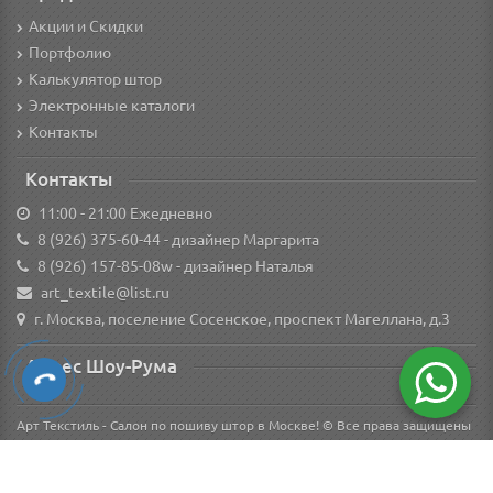
Акции и Скидки
Портфолио
Калькулятор штор
Электронные каталоги
Контакты
Контакты
11:00 - 21:00 Ежедневно
8 (926) 375-60-44
- дизайнер Маргарита
8 (926) 157-85-08w
- дизайнер Наталья
art_textile@list.ru
г. Москва, поселение Сосенское, проспект Магеллана, д.3
Адрес Шоу-Рума
Арт Текстиль - Салон по пошиву штор в Москве! © Все права защищены
Вся информация о товарах на сайте носит справочный характер и не является
публичной офертой в соответствии с пунктом 2 статьи 437 ГК РФ.