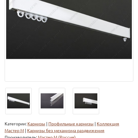
Категории:
Карнизы
|
Профильные карнизы
|
Коллекция
Мастер М
|
Карнизы без механизма раздвижения
Производитель:
Мастер М (Россия)