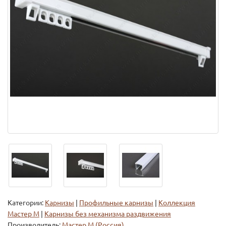
Категории:
Карнизы
|
Профильные карнизы
|
Коллекция
Мастер М
|
Карнизы без механизма раздвижения
Производитель:
Мастер М (Россия)