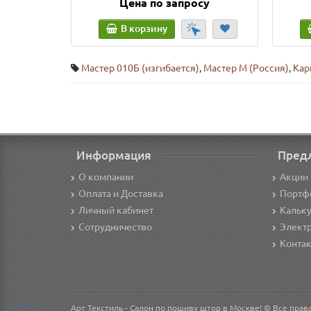
Цена по запросу
В корзину
Мастер 010Б (изгибается)
,
Мастер М (Россия)
,
Кар
Информация
Пред
О компании
Акции 
Оплата и Доставка
Портф
Личный кабинет
Кальк
Сотрудничество
Элект
Конта
Арт Текстиль - Салон по пошиву штор в Москве! © Все пра