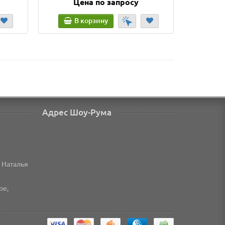
Цена по запросу
Ц
В корзину
В
Адрес Шоу-Рума
 Наталья
ое,