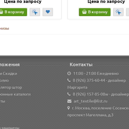
Цена по запросу
Цена по запросу
В корзину
В корзину
низы
ложения
Контакты
и Скидки
11:00 - 21:00 Ежедневно
олио
8 (926) 375-60-44
- дизайнер
улятор штор
Маргарита
ронные каталоги
8 (926) 157-85-08w
- дизайнер
кты
art_textile@list.ru
г. Москва, поселение Сосенск
проспект Магеллана, д.3
ва защищены