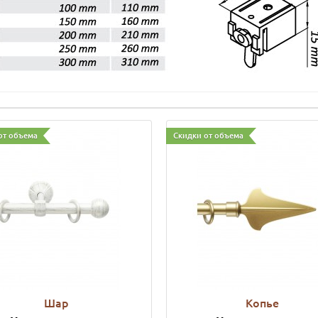
от объема
Скидки от объема
Шар
Копье