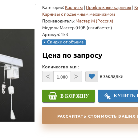
Категории:
Карнизы
|
Профильные карнизы
|
К
Карнизы с подъемным механизмом
Производитель:
Мастер М (Россия)
Модель:
Мастер 010Б (изгибается)
Артикул: 153
Скидки от объема
Цена по запросу
Количество м.п.:
<
>
в закладки
КУПИТЬ 
В КОРЗИНУ
РАССЧИТАТЬ СТОИМОСТЬ ВАШИХ