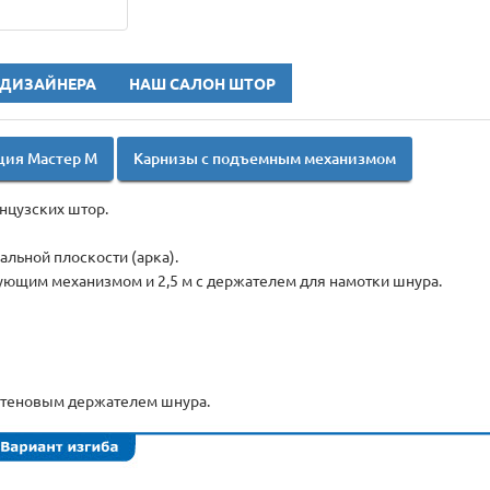
 ДИЗАЙНЕРА
НАШ САЛОН ШТОР
ция Мастер М
Карнизы с подъемным механизмом
нцузских штор.
альной плоскости (арка).
ующим механизмом и 2,5 м с держателем для намотки шнура.
стеновым держателем шнура.