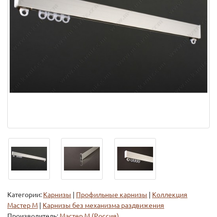
Категории:
Карнизы
|
Профильные карнизы
|
Коллекция
Мастер М
|
Карнизы без механизма раздвижения
Производитель:
Мастер М (Россия)