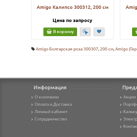
Amigo Калипсо 300312, 200 см
Amig
Цена по запросу
В корзину
Amigo Болгарская роза 300307
,
200 см
,
Amigo (Ге
Информация
Пред
О компании
Акции 
Оплата и Доставка
Портф
Личный кабинет
Кальк
Сотрудничество
Элект
Конта