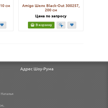
210 см
Amigo Шелк Black-Out 300257,
Amigo П
200 см
Цена по запросу
Ц
В корзину
В
Адрес Шоу-Рума
 Наталья
ое,