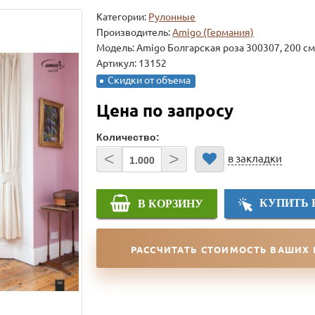
Категории:
Рулонные
Производитель:
Amigo (Германия)
Модель:
Amigo Болгарская роза 300307, 200 с
Артикул: 13152
Скидки от объема
Цена по запросу
Количество:
<
>
в закладки
КУПИТЬ 
В КОРЗИНУ
РАССЧИТАТЬ СТОИМОСТЬ ВАШИХ