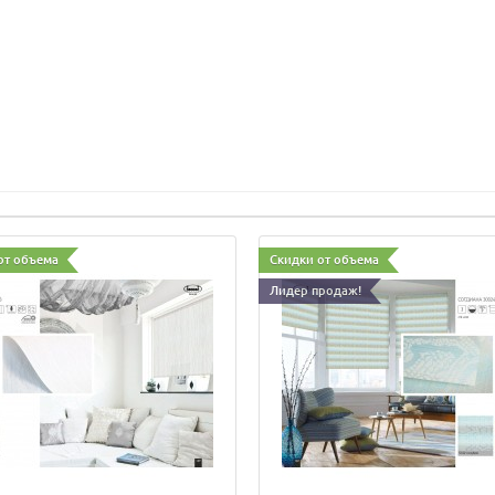
от объема
Скидки от объема
Лидер продаж!