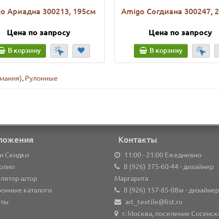
o Ариадна 300213, 195см
Amigo Согдиана 300247, 
Цена по запросу
Цена по запросу
В корзину
В корзину
рмания)
,
Рулонные
ложения
Контакты
и Скидки
11:00 - 21:00 Ежедневно
олио
8 (926) 375-60-44
- дизайнер
улятор штор
Маргарита
ронные каталоги
8 (926) 157-85-08w
- дизайнер
кты
art_textile@list.ru
г. Москва, поселение Сосенск