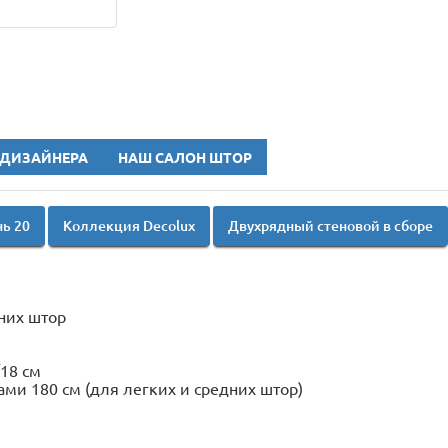
 ДИЗАЙНЕРА
НАШ САЛОН ШТОР
нь 20
Коллекция Decolux
Двухрядный стеновой в сборе
них штор
18 см
ми 180 см (для легких и средних штор)