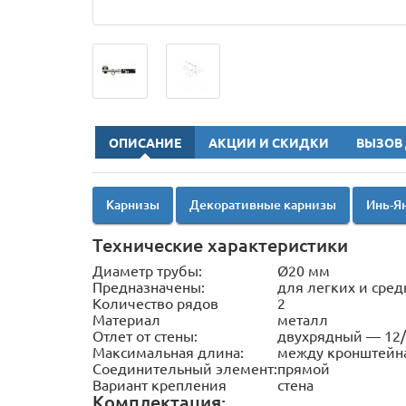
ОПИСАНИЕ
АКЦИИ И СКИДКИ
ВЫЗОВ
Карнизы
Декоративные карнизы
Инь-Я
Технические характеристики
Диаметр трубы:
Ø20 мм
Предназначены:
для легких и сред
Количество рядов
2
Материал
металл
Отлет от стены:
двухрядный — 12/
Максимальная длина:
между кронштейна
Соединительный элемент:
прямой
Вариант крепления
стена
Комплектация: