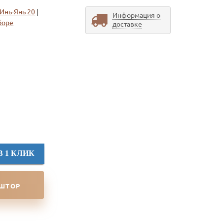
Инь-Янь 20
|
Информация о
боре
доставке
В 1 КЛИК
 ШТОР