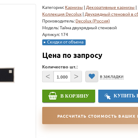
Категории:
Карнизы
|
Декоративные карнизы
|
Коллекция Decolux
|
Двухрядный стеновой в с
Производитель:
Decolux (Россия)
Модель:
Тайна двухрядный стеновой
Артикул: 174
Скидки от объема
Цена по запросу
Количество шт.:
<
>
в закладки
КУПИТЬ 
В КОРЗИНУ
РАССЧИТАТЬ СТОИМОСТЬ ВАШИХ