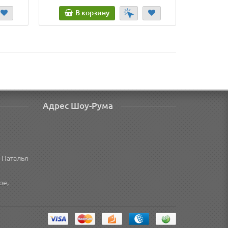
В корзину
В
Адрес Шоу-Рума
 Наталья
ое,