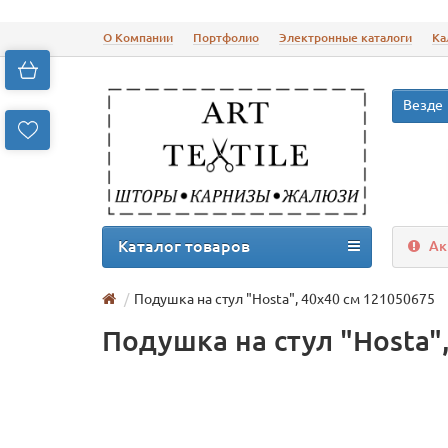
О Компании
Портфолио
Электронные каталоги
Ка
Везде
Каталог товаров
Ак
Подушка на стул "Нosta", 40х40 см 121050675
Подушка на стул "Нosta"