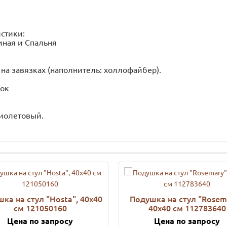
стики:
тиная и Спальня
 на завязках (наполнитель: холлофайбер).
пок
иолетовый.
ка на стул "Нosta", 40х40
Подушка на стул "Rosem
см 121050160
40х40 см 112783640
Цена по запросу
Цена по запросу