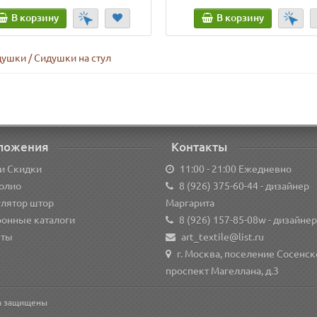
В корзину
В корзину
ушки / Сидушки на стул
ложения
Контакты
и Скидки
11:00 - 21:00 Ежедневно
олио
8 (926) 375-60-44
- дизайнер
улятор штор
Маргарита
ронные каталоги
8 (926) 157-85-08w
- дизайнер
кты
art_textile@list.ru
г. Москва, поселение Сосенск
проспект Магеллана, д.3
ва защищены