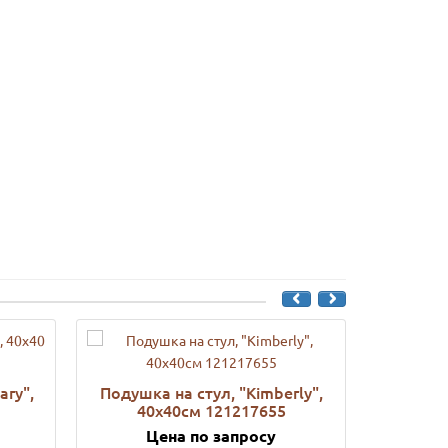
ary",
Подушка на стул, "Kimberly",
Сиду
40x40см 121217655
Kimberl
Цена по запросу
Ц