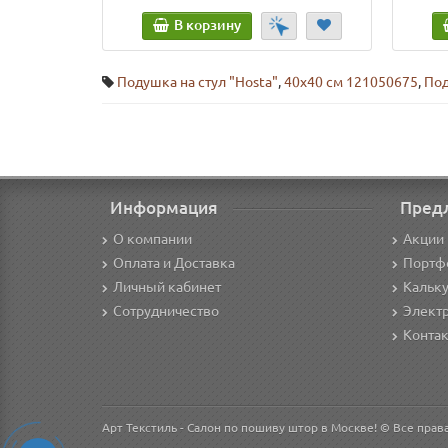
В корзину
Подушка на стул "Нosta"
,
40х40 см 121050675
,
Под
Информация
Пред
О компании
Акции 
Оплата и Доставка
Портф
Личный кабинет
Кальк
Сотрудничество
Элект
Конта
Арт Текстиль - Салон по пошиву штор в Москве! © Все пра