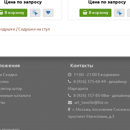
Цена по запросу
Цена по запросу
В корзину
В корзину
одушки / Сидушки на стул
ложения
Контакты
и Скидки
11:00 - 21:00 Ежедневно
олио
8 (926) 375-60-44
- дизайнер
улятор штор
Маргарита
ронные каталоги
8 (926) 157-85-08w
- дизайнер
кты
art_textile@list.ru
г. Москва, поселение Сосенск
проспект Магеллана, д.3
ва защищены