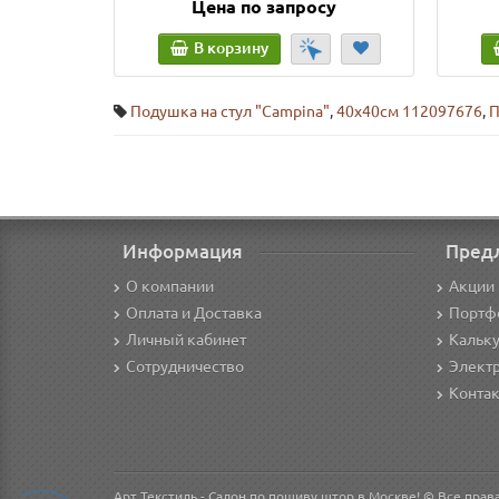
Цена по запросу
В корзину
Подушка на стул "Campina"
,
40х40см 112097676
,
П
Информация
Пред
О компании
Акции 
Оплата и Доставка
Портф
Личный кабинет
Кальк
Сотрудничество
Элект
Конта
Арт Текстиль - Салон по пошиву штор в Москве! © Все пра