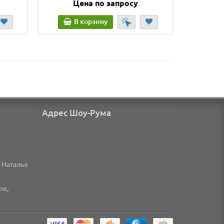
Цена по запросу
Ц
В корзину
В
Адрес Шоу-Рума
 Наталья
ое,