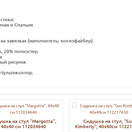
стики:
тиная и Спальня
 на завязках (наполнитель: холлофайбер).
, 20% полиэстер.
а
ный рисунок
 Мультиколлор.
ушка на стул "Margotta",
Сидушка на стул, "Su
40х40 см 112034640
Kimberly", 40x40см 1122