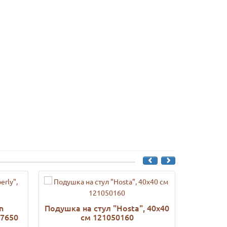
n
Подушка на стул "Нosta", 40х40
Сидушка 
17650
см 121050160