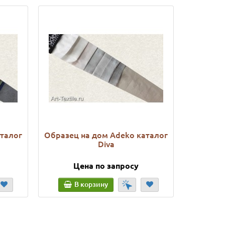
аталог
Образец на дом Adeko каталог
Образец
Diva
к
Цена по запросу
Ц
В корзину
В