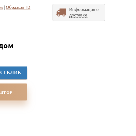
ом
|
Образцы TD
Информация о
доставке
 дом
В 1 КЛИК
 ШТОР