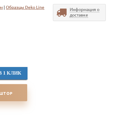
ом
|
Образцы Deko Line
Информация о
доставке
м
В 1 КЛИК
 ШТОР