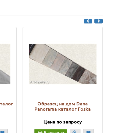
аталог
Образец на дом Dana
Образец
Panorama каталог Foska
Цена по запросу
Ц
В корзину
В