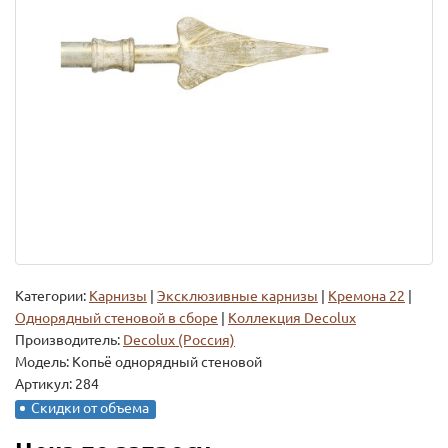
Категории:
Карнизы
|
Эксклюзивные карнизы
|
Кремона 22
|
Однорядный стеновой в сборе
|
Коллекция Decolux
Производитель:
Decolux (Россия)
Модель:
Копьё однорядный стеновой
Артикул: 284
Скидки от объема