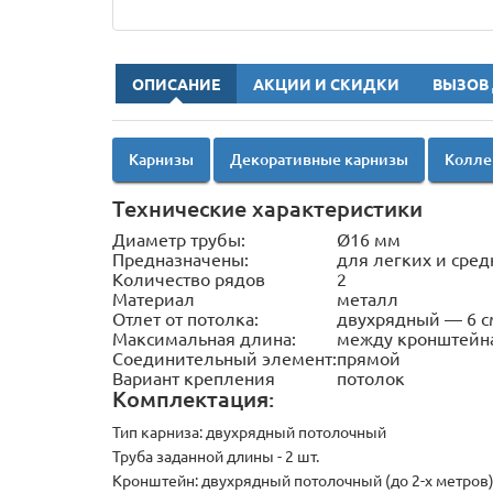
ОПИСАНИЕ
АКЦИИ И СКИДКИ
ВЫЗОВ
Карнизы
Декоративные карнизы
Колле
Технические характеристики
Диаметр трубы:
Ø16 мм
Предназначены:
для легких и сред
Количество рядов
2
Материал
металл
Отлет от потолка:
двухрядный — 6 с
Максимальная длина:
между кронштейна
Соединительный элемент:
прямой
Вариант крепления
потолок
Комплектация:
Тип карниза:
двухрядный потолочный
Труба заданной длины - 2 шт.
Кронштейн:
двухрядный потолочный (до 2-х метров) 