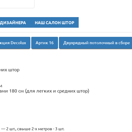
 ДИЗАЙНЕРА
НАШ САЛОН ШТОР
кция Decolux
Артик 16
Двухрядный потолочный в сборе
них штор
м
ми 180 см (для легких и средних штор)
— 2 шт., свыше 2-х метров - 3 шт.