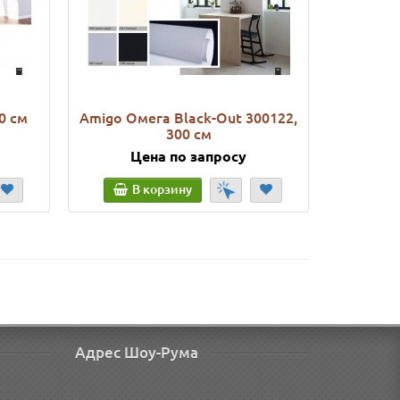
0 см
Amigo Омега Black-Out 300122,
Amigo П
300 см
Цена по запросу
Ц
В корзину
В
Адрес Шоу-Рума