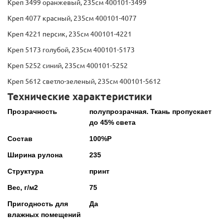
Креп 3499 оранжевый, 235см 400101-3499
Креп 4077 красный, 235см 400101-4077
Креп 4221 персик, 235см 400101-4221
Креп 5173 голубой, 235см 400101-5173
Креп 5252 синий, 235см 400101-5252
Креп 5612 светло-зеленый, 235см 400101-5612
Технические характеристики
Прозрачность
полупрозрачная. Ткань пропускает
до 45% света
Состав
100%P
Ширина рулона
235
Структура
принт
Вес, г/м2
75
Пригодность для
Да
влажных помещений