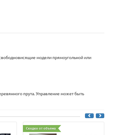
 свободновисящие модели прямоугольной или
еревянного прута. Управление может быть
Скидки от объема
Скидки от о