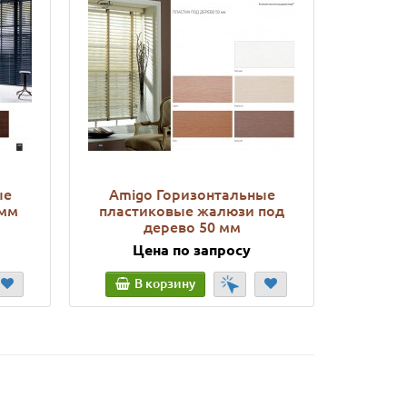
ые
Amigo Горизонтальные
Amigo Д
 мм
пластиковые жалюзи под
дл
дерево 50 мм
Цена по запросу
Ц
В корзину
В