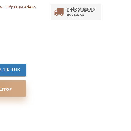
ом
|
Образцы Adeko
Информация о
доставке
В 1 КЛИК
 ШТОР