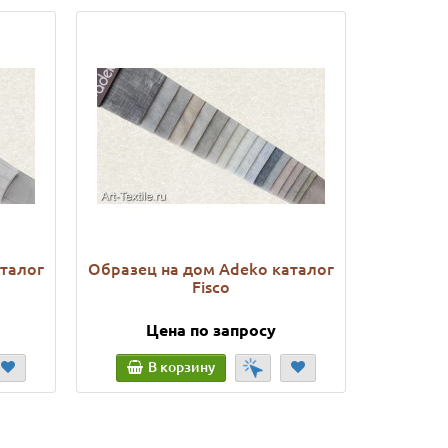
аталог
Образец на дом Adeko каталог
Образец
Fisco
Цена по запросу
Ц
В корзину
В