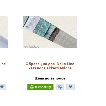
ine
Образец на дом Deko Line
Образец
каталог Gakkard Milena
Цена по запросу
Ц
В корзину
В