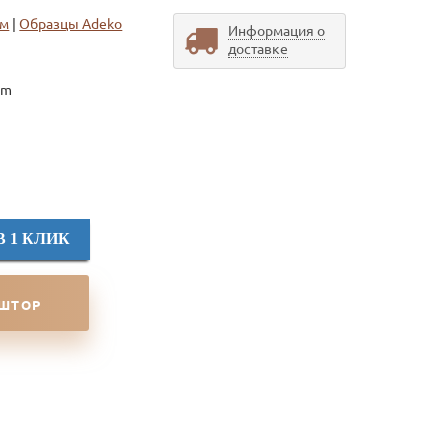
ом
|
Образцы Adeko
Информация о
доставке
tm
В 1 КЛИК
 ШТОР