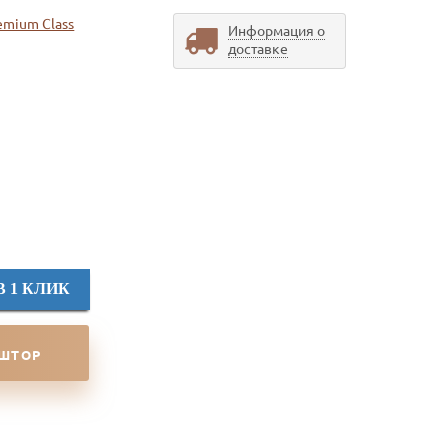
emium Class
Информация о
доставке
В 1 КЛИК
 ШТОР