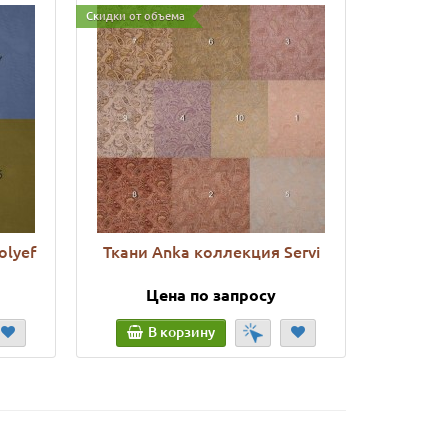
Скидки от объема
Скидки от о
olyef
Ткани Anka коллекция Servi
Ткани A
Цена по запросу
Ц
В корзину
В