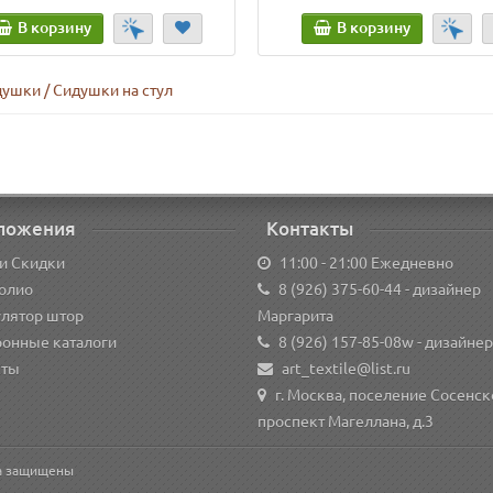
В корзину
В корзину
ушки / Сидушки на стул
ложения
Контакты
и Скидки
11:00 - 21:00 Ежедневно
олио
8 (926) 375-60-44
- дизайнер
улятор штор
Маргарита
ронные каталоги
8 (926) 157-85-08w
- дизайнер
кты
art_textile@list.ru
г. Москва, поселение Сосенск
проспект Магеллана, д.3
ва защищены