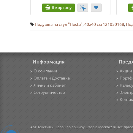
В корзину
Подушка на стул "Нosta"
,
40х40 см 121050168
,
Под
Информация
Пред
О компании
Акции 
Оплата и Доставка
Портф
Личный кабинет
Кальк
Сотрудничество
Элект
Конта
Арт Текстиль - Салон по пошиву штор в Москве! © Все пра