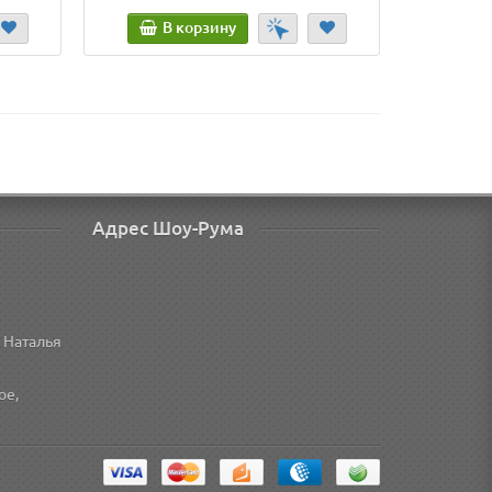
В корзину
В
Адрес Шоу-Рума
 Наталья
ое,