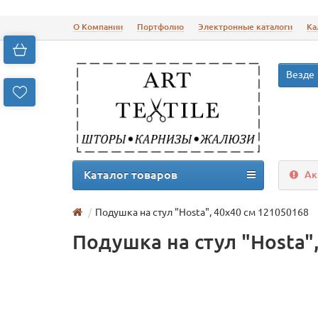
О Компании
Портфолио
Электронные каталоги
Ка
Везде
Каталог товаров
Ак
Подушка на стул "Нosta", 40х40 см 121050168
Подушка на стул "Нosta"