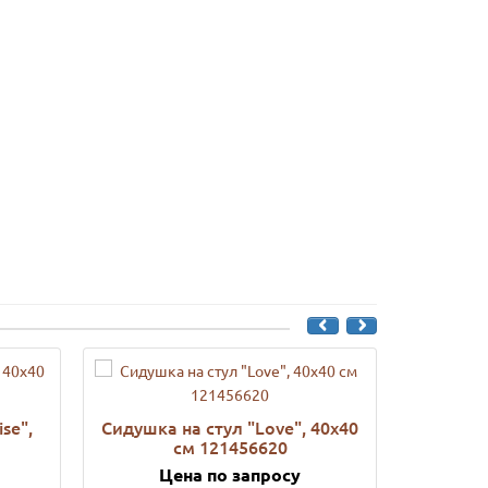
se",
Сидушка на стул "Love", 40х40
Подушка 
см 121456620
Цена по запросу
Ц