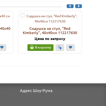
 40х40
Сидушка на стул, "Red
Подушка
Kimberly", 40x40см 112217630
40
Цена по запросу
Ц
В корзину
В
Адрес Шоу-Рума