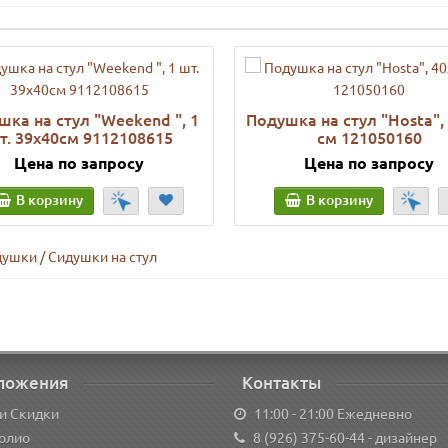
шка на стул "Weekend ", 1
Подушка на стул "Нosta",
т. 39х40см 9112108615
см 121050160
Цена по запросу
Цена по запросу
В корзину
В корзину
ушки / Сидушки на стул
ложения
Контакты
и Скидки
11:00 - 21:00 Ежедневно
олио
8 (926) 375-60-44
- дизайнер