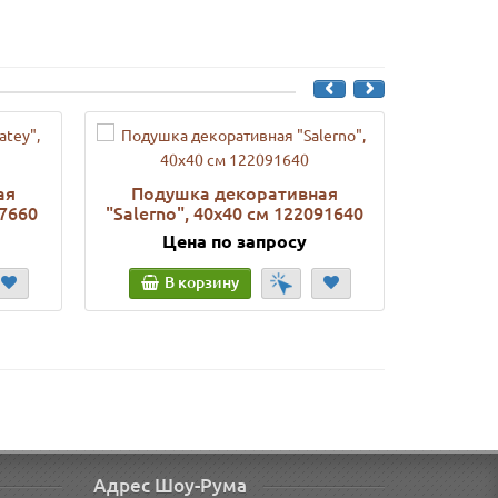
ая
Подушка декоративная
Поду
97660
"Salerno", 40х40 см 122091640
"Animal
Цена по запросу
Ц
В корзину
В
Адрес Шоу-Рума