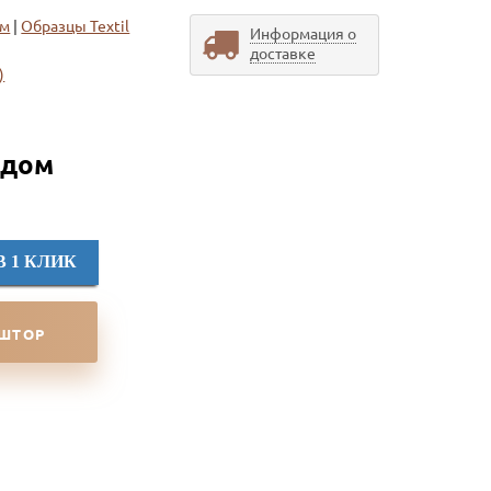
ом
|
Образцы Textil
Информация о
доставке
)
 дом
В 1 КЛИК
 ШТОР