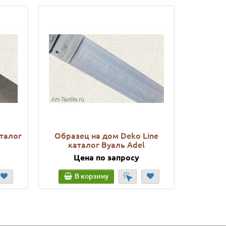
аталог
Образец на дом Deko Line
Обра
каталог Вуаль Adel
Gard
Цена по запросу
Ц
В корзину
В