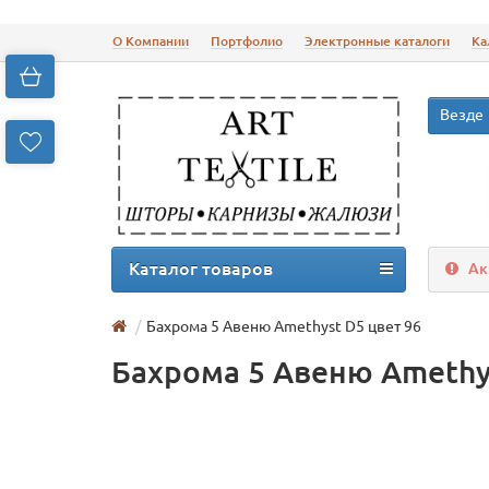
О Компании
Портфолио
Электронные каталоги
Ка
Везде
Каталог товаров
Ак
Бахрома 5 Авеню Amethyst D5 цвет 96
Бахрома 5 Авеню Amethys