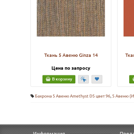
Ткань 5 Авеню Ginza 14
Тка
Цена по запросу
В корзину
Бахрома 5 Авеню Amethyst D5 цвет 96
,
5 Авеню (И
Информация
Пред