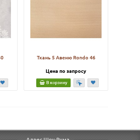
30
Ткань 5 Авеню Rondo 46
Ткань 
Цена по запросу
Ц
В корзину
В
Адрес Шоу-Рума