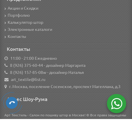
Акции и Скидки
Портфолио
Калькулятор штор
Электронные каталоги
Контакты
Контакты
11:00 - 21:00 Ежедневно
8 (926) 375-60-44
- дизайнер Маргарита
8 (926) 157-85-08w
- дизайнер Наталья
art_textile@list.ru
г. Москва, поселение Сосенское, проспект Магеллана, д.3
Адрес Шоу-Рума
Арт Текстиль - Салон по пошиву штор в Москве! © Все права защищены
Вся информация о товарах на сайте носит справочный характер и не является
публичной офертой в соответствии с пунктом 2 статьи 437 ГК РФ.