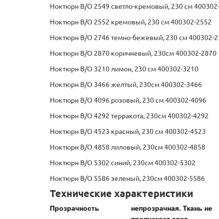
Ноктюрн B/O 2549 светло-кремовый, 230 см 400302
Ноктюрн B/O 2552 кремовый, 230 см 400302-2552
Ноктюрн B/O 2746 темно-бежевый, 230 см 400302-2
Ноктюрн B/O 2870 коричневый, 230см 400302-2870
Ноктюрн B/O 3210 лимон, 230 см 400302-3210
Ноктюрн B/O 3466 желтый, 230см 400302-3466
Ноктюрн B/O 4096 розовый, 230 см 400302-4096
Ноктюрн B/O 4292 терракота, 230см 400302-4292
Ноктюрн B/O 4523 красный, 230 см 400302-4523
Ноктюрн B/O 4858 лиловый, 230см 400302-4858
Ноктюрн B/O 5302 синий, 230см 400302-5302
Ноктюрн B/O 5586 зеленый, 230см 400302-5586
Технические характеристики
Прозрачность
непрозрачная. Ткань не
пропускает свет