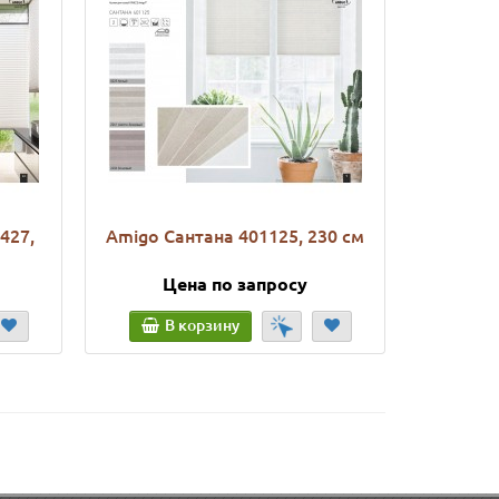
427,
Amigo Сантана 401125, 230 см
Amigo 
Цена по запросу
Ц
В корзину
В