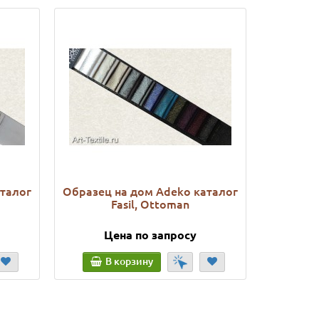
аталог
Образец на дом Adeko каталог
Образец
Fasil, Ottoman
Цена по запросу
Ц
В корзину
В