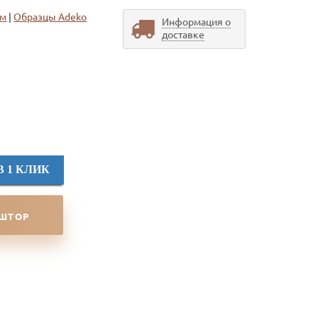
ом
|
Образцы Adeko
Информация о
доставке
В 1 КЛИК
 ШТОР