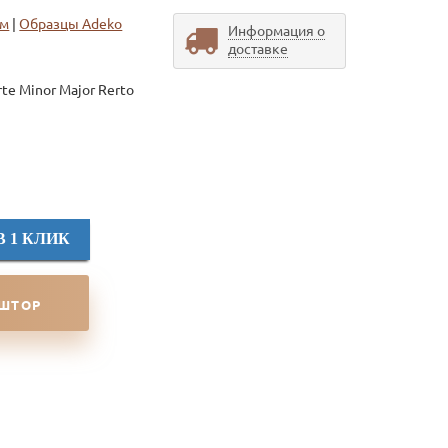
ом
|
Образцы Adeko
Информация о
доставке
te Minor Major Rerto
В 1 КЛИК
 ШТОР