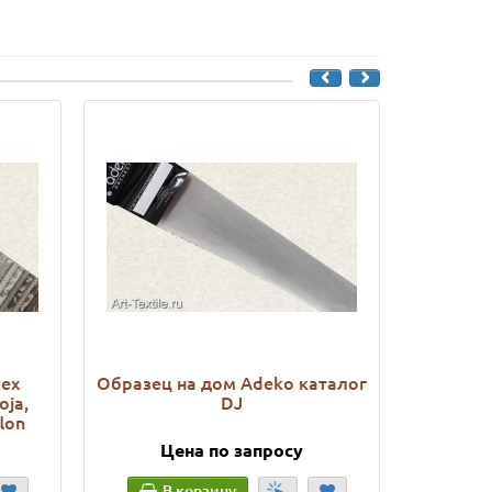
tex
Образец на дом Adeko каталог
Образец
oja,
DJ
lon
Цена по запросу
Ц
В корзину
В