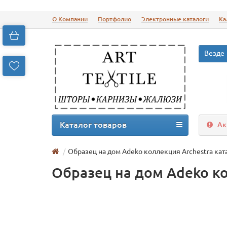
О Компании
Портфолио
Электронные каталоги
Ка
Везде
Каталог товаров
Ак
Образец на дом Adeko коллекция Archestra ката
Образец на дом Adeko кол